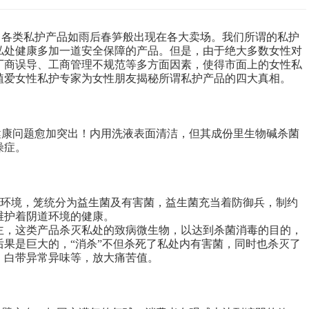
，各类私护产品如雨后春笋般出现在各大卖场。我们所谓的私护
私处健康多加一道安全保障的产品。但是，由于绝大多数女性对
厂商误导、工商管理不规范等多方面因素，使得市面上的女性私
植爱女性私护专家为女性朋友揭秘所谓私护产品的四大真相。
健康问题愈加突出！内用洗液表面清洁，但其成份里生物碱杀菌
燥症。
态环境，笼统分为益生菌及有害菌，益生菌充当着防御兵，制约
维护着阴道环境的健康。
主，这类产品杀灭私处的致病微生物，以达到杀菌消毒的目的，
果是巨大的，“消杀”不但杀死了私处内有害菌，同时也杀灭了
、白带异常异味等，放大痛苦值。