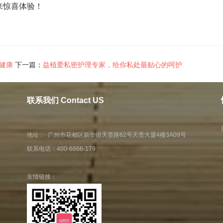
来惊喜体验！
健康
下一篇：
益植爱私密护理专家，给你私处最贴心的呵护
联系我们 Contact US
地址： 广州市花都区新华街天贵路62号天贵大厦4楼3A09号
联系电话：400-6666-179
友情链接：