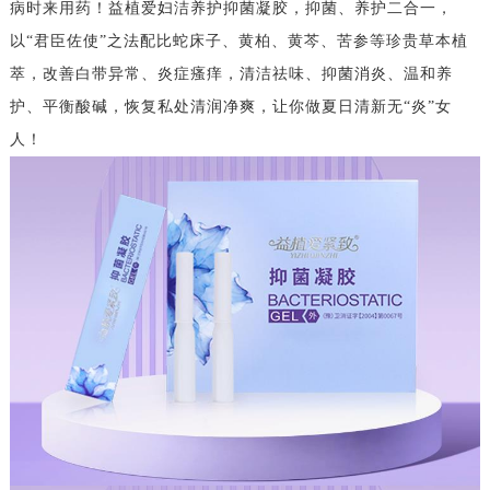
病时来用药！益植爱妇洁养护抑菌凝胶，抑菌、养护二合一，
以“君臣佐使”之法配比蛇床子、黄柏、黄芩、苦参等珍贵草本植
萃，改善白带异常、炎症瘙痒，清洁祛味、抑菌消炎、温和养
护、平衡酸碱，恢复私处清润净爽，让你做夏日清新无“炎”女
人！