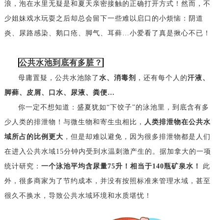
浪，泡在水里无疑是和夏天亲密接触的正确打开方式！然而，不
少姐妹戏水玩耍之后却总会留下一些难以启口的小烦恼：阴道
炎、尿路感染、鹅口疮、脚气、耳藓…小爱看了真是揪心不已！
公共水池到底有多脏？
母庸置疑，公共水池除了
水、消毒剂
，还有每个人的
汗液、
脚藓、皮屑、口水、尿液、粪便
…
你一定不想知道：盛夏犹如“下饺子”的泳池里，到底含有多
少人类的排泄物！与微生物和寄生虫相比，
人类排泄物在公共水
域所占的比例更大
，但是却难以避免，因为很多排泄物都是人们
在进入公共水域15分钟内受到水温刺激产生的。据加拿大的一项
统计研究：
一个泳池平均含尿量75升！相当于140瓶矿泉水！
此
外，很多商家为了节约成本，并没有按照标准来管理水域，甚至
很久不换水，导致公共水域环境和水质堪忧！