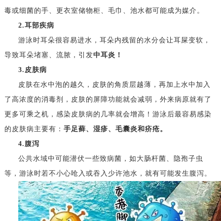
毒或细菌的手、更衣室储物柜、毛巾、池水都可能成为媒介。
2.耳部疾病
游泳时耳朵很容易进水，耳朵内残留的水分会让耳屎变软，
导致耳朵堵塞、流脓，引发
中耳炎！
3.皮肤病
皮肤在水中泡的越久，皮肤的角质层越薄，再加上水中加入
了高浓度的消毒剂，皮肤的屏障功能就会减弱，外来病原就有了
更多可乘之机，感染皮肤病的几率就会增高！游泳后最容易感染
的皮肤病主要有：
手足藓、湿疹、毛囊炎和疥疮。
4.腹泻
公共水域中可能潜伏一些致病菌，如大肠杆菌、隐孢子虫
等，游泳时若不小心呛入或吞入少许池水，就有可能发生腹泻。