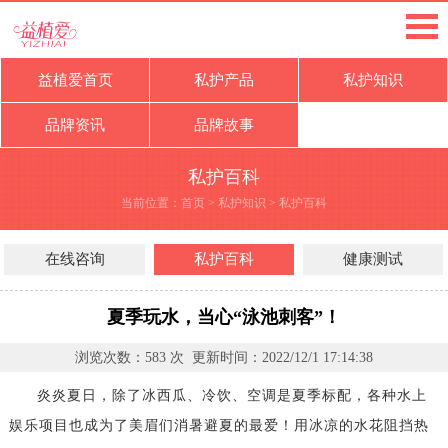
益植爱首页
私护产品
私护知识
品牌资讯
品牌故事
私护百科
当前位置：
首页
>
私护知识
>
私护百科
在线咨询
私护百科
健康测试
夏季玩水，当心“泳池刺客”！
浏览次数：
583
次 更新时间：
2022/12/1 17:14:38
炎炎夏日，除了冰西瓜、冷饮、空调是夏季标配，各种水上
娱乐项目也成为了美眉们消暑避夏的最爱！用冰凉的水花阻挡热