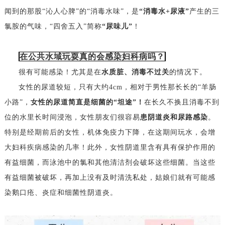
闻到的那股“沁人心脾”的“消毒水味”，是
“消毒水+尿液”
产生的三
氯胺的气味，“四舍五入”简称
“尿味儿”
！
在公共水域玩耍真的会感染妇科病吗？
很有可能感染！尤其是在
水质脏、消毒不过关
的情况下。
女性的尿道较短，只有大约4cm，相对于男性那长长的“羊肠
小路”，
女性的尿道简直是细菌的“坦途”！
在长久不换且消毒不到
位的水里长时间浸泡，女性朋友们很容易
患阴道炎和尿路感染
。
特别是经期前后的女性，机体免疫力下降，在这期间玩水，会增
大妇科疾病感染的几率！
此外，女性阴道里含有具有保护作用的
有益细菌，而泳池中的氯和其他清洁剂会破坏这些细菌。当这些
有益细菌被破坏，再加上没有及时清洗私处，姑娘们就有可能感
染鹅口疮、炎症和细菌性阴道炎。