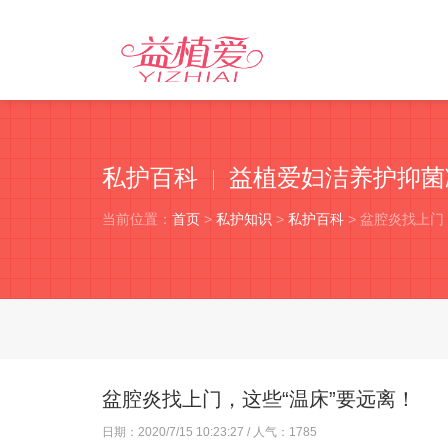
私护百科
益植爱妇洁养护抑菌
当前位置：
首页
>
私护知识
>
私护百科
> 盆腔炎找上门
盆腔炎找上门，这些“温床”要远离！
日期：
2020/7/15 10:23:27
/ 人气：
1785