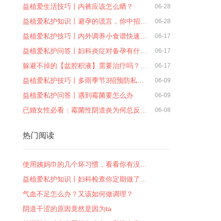
益植爱生活技巧丨内裤应该怎么晒？
06-28
益植爱私护知识丨避孕的谎言，你中招…
06-28
益植爱私护技巧丨内外调养小食谱快速…
06-17
益植爱私护问答丨妇科炎症对备孕有什…
06-17
躲避不掉的【盆腔积液】需要治疗吗？…
06-17
益植爱私护技巧丨多雨季节3招预防私…
06-09
益植爱私护问答丨遇到霉菌要怎么办
06-09
已婚女性必看：霉菌性阴道炎为何总反…
06-08
热门阅读
使用姨妈巾的几个坏习惯，看看你有没…
益植爱私护知识丨妇科检查你定期做了…
气血不足怎么办？又该如何做调理？
阴道干涩的原因竟然是因为ta