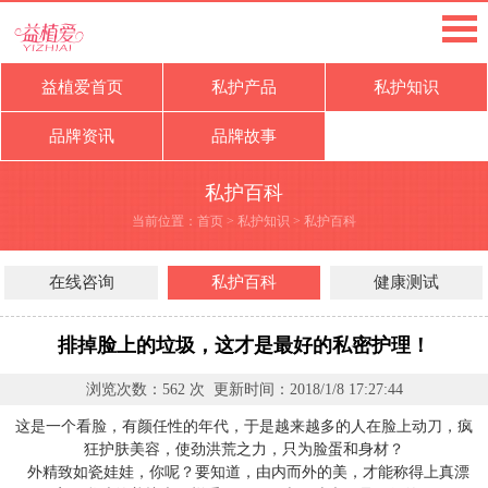
益植爱首页
私护产品
私护知识
品牌资讯
品牌故事
私护百科
当前位置：
首页
>
私护知识
>
私护百科
在线咨询
私护百科
健康测试
排掉脸上的垃圾，这才是最好的私密护理！
浏览次数：
562
次 更新时间：
2018/1/8 17:27:44
这是一个看脸，有颜任性的年代，于是越来越多的人在脸上动刀，疯
狂护肤美容，使劲洪荒之力，只为脸蛋和身材？
外精致如瓷娃娃，你呢？要知道，由内而外的美，才能称得上真漂